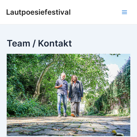
Zum
Lautpoesiefestival
Inhalt
Main
springen
Men
Team / Kontakt